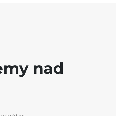
jemy nad
i wkrótce