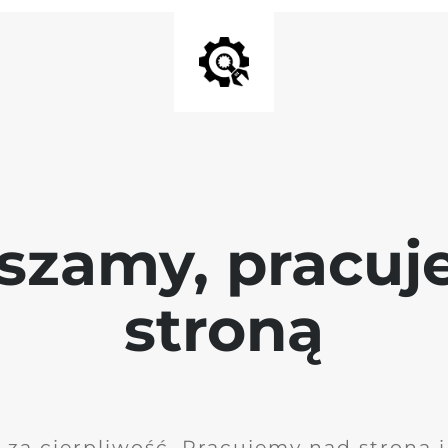
szamy, pracu
stroną
 za cierpliwość. Pracujemy nad stroną 